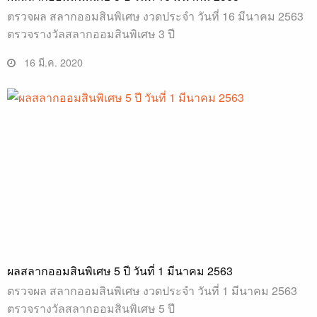
ตรวจผล สลากออมสินพิเศษ งวดประจํา วันที่ 16 มีนาคม 2563
ตรวจรางวัลสลากออมสินพิเศษ 3 ปี
16 มี.ค. 2020
ผลสลากออมสินพิเศษ 5 ปี วันที่ 1 มีนาคม 2563
ตรวจผล สลากออมสินพิเศษ งวดประจํา วันที่ 1 มีนาคม 2563
ตรวจรางวัลสลากออมสินพิเศษ 5 ปี