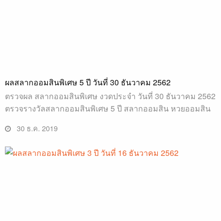
ผลสลากออมสินพิเศษ 5 ปี วันที่ 30 ธันวาคม 2562
ตรวจผล สลากออมสินพิเศษ งวดประจํา วันที่ 30 ธันวาคม 2562
ตรวจรางวัลสลากออมสินพิเศษ 5 ปี สลากออมสิน หวยออมสิน
30 ธ.ค. 2019