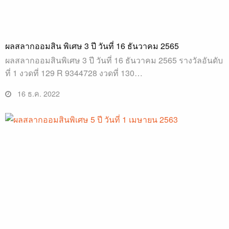
ผลสลากออมสิน พิเศษ 3 ปี วันที่ 16 ธันวาคม 2565
ผลสลากออมสินพิเศษ 3 ปี วันที่ 16 ธันวาคม 2565 รางวัลอันดับ
ที่ 1 งวดที่ 129 R 9344728 งวดที่ 130…
16 ธ.ค. 2022