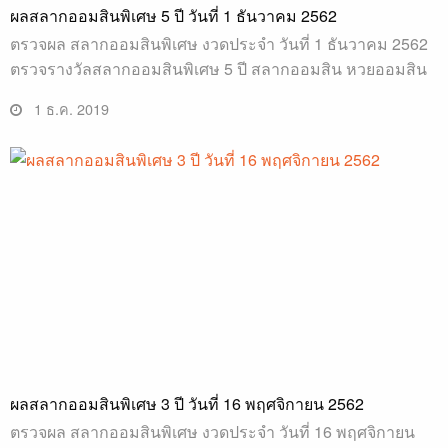
ผลสลากออมสินพิเศษ 5 ปี วันที่ 1 ธันวาคม 2562
ตรวจผล สลากออมสินพิเศษ งวดประจํา วันที่ 1 ธันวาคม 2562
ตรวจรางวัลสลากออมสินพิเศษ 5 ปี สลากออมสิน หวยออมสิน
1 ธ.ค. 2019
ผลสลากออมสินพิเศษ 3 ปี วันที่ 16 พฤศจิกายน 2562
ตรวจผล สลากออมสินพิเศษ งวดประจํา วันที่ 16 พฤศจิกายน