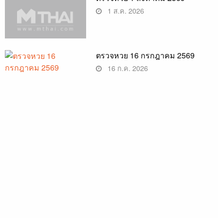
1 ส.ค. 2026
ตรวจหวย 16 กรกฎาคม 2569
16 ก.ค. 2026