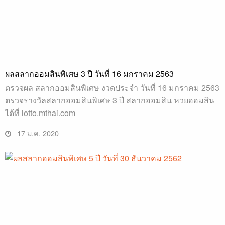
ผลสลากออมสินพิเศษ 3 ปี วันที่ 16 มกราคม 2563
ตรวจผล สลากออมสินพิเศษ งวดประจํา วันที่ 16 มกราคม 2563
ตรวจรางวัลสลากออมสินพิเศษ 3 ปี สลากออมสิน หวยออมสิน
ได้ที่ lotto.mthai.com
17 ม.ค. 2020