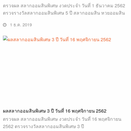
ตรวจผล สลากออมสินพิเศษ งวดประจํา วันที่ 1 ธันวาคม 2562
ตรวจรางวัลสลากออมสินพิเศษ 5 ปี สลากออมสิน หวยออมสิน
1 ธ.ค. 2019
ผลสลากออมสินพิเศษ 3 ปี วันที่ 16 พฤศจิกายน 2562
ตรวจผล สลากออมสินพิเศษ งวดประจํา วันที่ 16 พฤศจิกายน
2562 ตรวจรางวัลสลากออมสินพิเศษ 3 ปี