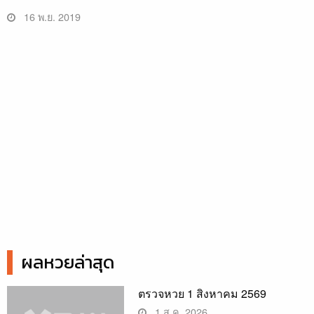
16 พ.ย. 2019
ผลหวยล่าสุด
ตรวจหวย 1 สิงหาคม 2569
1 ส.ค. 2026