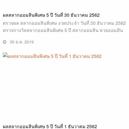
ผลสลากออมสินพิเศษ 5 ปี วันที่ 30 ธันวาคม 2562
ตรวจผล สลากออมสินพิเศษ งวดประจํา วันที่ 30 ธันวาคม 2562
ตรวจรางวัลสลากออมสินพิเศษ 5 ปี สลากออมสิน หวยออมสิน
30 ธ.ค. 2019
ผลสลากออมสินพิเศษ 5 ปี วันที่ 1 ธันวาคม 2562