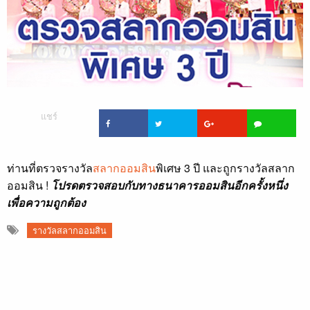
แชร์
ท่านที่ตรวจรางวัล
สลากออมสิน
พิเศษ 3 ปี และถูกรางวัลสลาก
ออมสิน !
โปรดตรวจสอบกับทางธนาคารออมสินอีกครั้งหนึ่ง
เพื่อความถูกต้อง
รางวัลสลากออมสิน