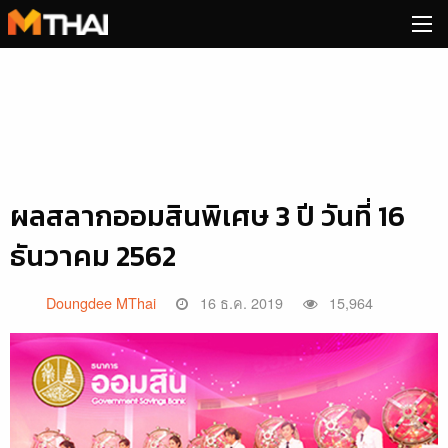
Skip
to
content
ผลสลากออมสินพิเศษ 3 ปี วันที่ 16
ธันวาคม 2562
Doungdee MThai
16 ธ.ค. 2019
15,964