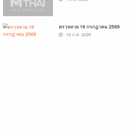
ตรวจหวย 16 กรกฎาคม 2569
16 ก.ค. 2026