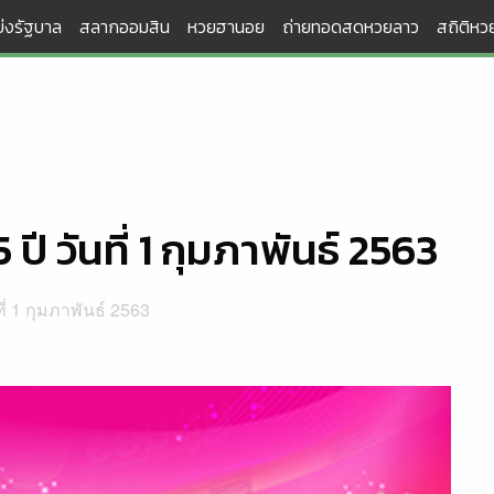
่งรัฐบาล
สลากออมสิน
หวยฮานอย
ถ่ายทอดสดหวยลาว
สถิติหวย
 วันที่ 1 กุมภาพันธ์ 2563
่ 1 กุมภาพันธ์ 2563