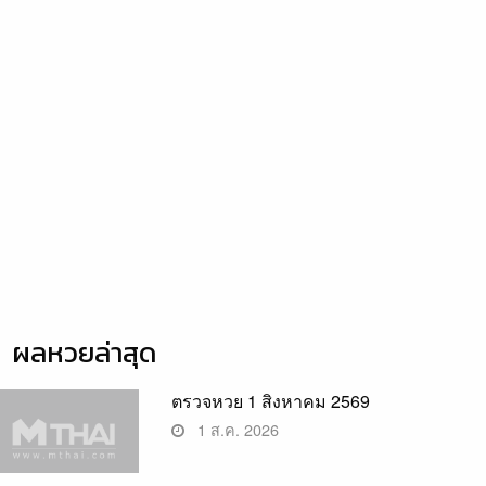
ผลหวยล่าสุด
ตรวจหวย 1 สิงหาคม 2569
1 ส.ค. 2026