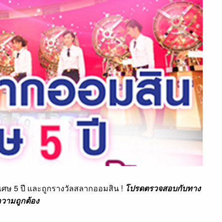
ิเศษ 5 ปี และถูกรางวัลสลากออมสิน !
โปรดตรวจสอบกับทาง
ความถูกต้อง