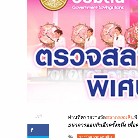
แชร์
ท่านที่ตรวจรางวัล
สลากออมสิน
พ
ธนาคารออมสินอีกครั้งหนึ่ง เพื่อ
รางวัลสลากออมสิน