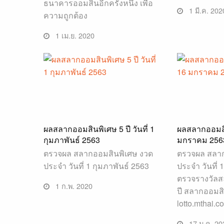
ธนาคารออมสินอีกครั้งหนึ่ง เพื่อ
1 มี.ค. 202
ความถูกต้อง
1 เม.ย. 2020
ผลสลากออมสินพิเศษ 5 ปี วันที่ 1
ผลสลากออมสินพ
กุมภาพันธ์ 2563
มกราคม 256
ตรวจผล สลากออมสินพิเศษ งวด
ตรวจผล สลาก
ประจํา วันที่ 1 กุมภาพันธ์ 2563
ประจํา วันที
ตรวจรางวัลส
1 ก.พ. 2020
ปี สลากออมสิ
lotto.mthai.c
17 ม.ค. 20