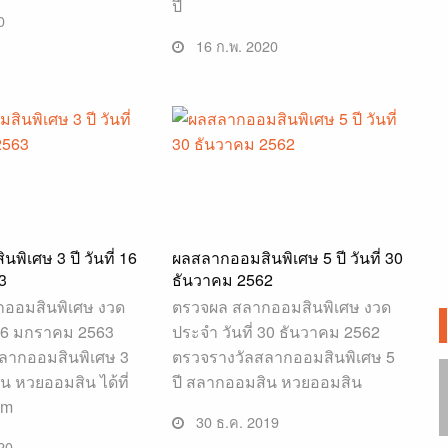
ปี
0
16 ก.พ. 2020
ิเศษ 3 ปี วันที่ 16
ผลสลากออมสินพิเศษ 5 ปี วันที่ 30
3
ธันวาคม 2562
ออมสินพิเศษ งวด
ตรวจผล สลากออมสินพิเศษ งวด
่ 16 มกราคม 2563
ประจํา วันที่ 30 ธันวาคม 2562
ลากออมสินพิเศษ 3
ตรวจรางวัลสลากออมสินพิเศษ 5
น หวยออมสิน ได้ที่
ปี สลากออมสิน หวยออมสิน
om
30 ธ.ค. 2019
20