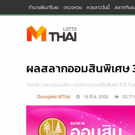
Skip
ทำนายฝัน/ตีเลข
ตรวจหวย
หวยลาววันนี้
สลากกินแบ
to
content
ผลสลากออมสินพิเศษ 3 ป
Home
/
สลากออมสิน
/ ผลสลากออมสินพิเศษ 3 ปี วันท
Doungdee MThai
16 มี.ค. 2020
52,71