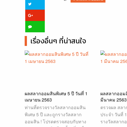
เรื่องอื่นๆ ที่น่าสนใจ
ผลสลากออมสินพิเศษ 5 ปี วันที่ 1
ผลสลากออมสินพ
เมษายน 2563
มีนาคม 2563
ท่านที่ตรวจรางวัลสลากออมสิน
ตรวจผล สลาก
พิเศษ 5 ปี และถูกรางวัลสลาก
ประจํา วันที่
ออมสิน ! โปรดตรวจสอบกับทาง
รางวัลสลากออ