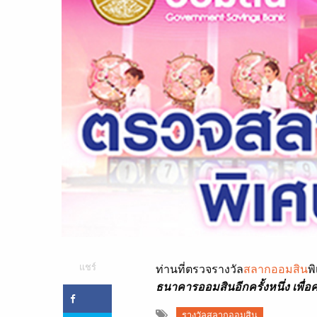
แชร์
ท่านที่ตรวจรางวัล
สลากออมสิน
พ
ธนาคารออมสินอีกครั้งหนึ่ง เพื่อ
รางวัลสลากออมสิน