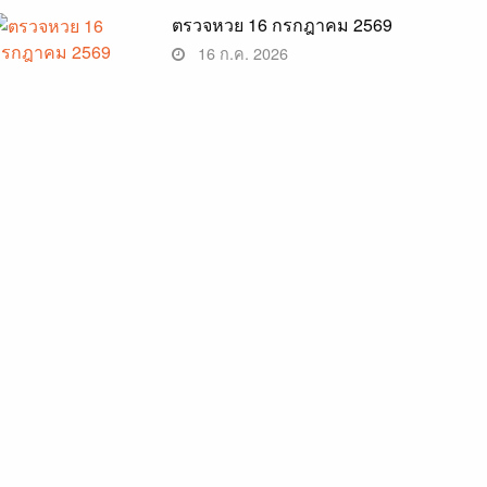
ตรวจหวย 16 กรกฎาคม 2569
16 ก.ค. 2026