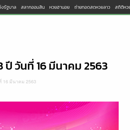
่งรัฐบาล
สลากออมสิน
หวยฮานอย
ถ่ายทอดสดหวยลาว
สถิติหวย
ี วันที่ 16 มีนาคม 2563
ี่ 16 มีนาคม 2563
1