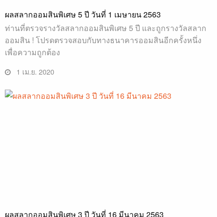
ผลสลากออมสินพิเศษ 5 ปี วันที่ 1 เมษายน 2563
ท่านที่ตรวจรางวัลสลากออมสินพิเศษ 5 ปี และถูกรางวัลสลาก
ออมสิน ! โปรดตรวจสอบกับทางธนาคารออมสินอีกครั้งหนึ่ง
เพื่อความถูกต้อง
1 เม.ย. 2020
ผลสลากออมสินพิเศษ 3 ปี วันที่ 16 มีนาคม 2563