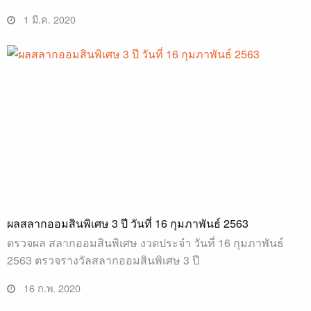
1 มี.ค. 2020
ผลสลากออมสินพิเศษ 3 ปี วันที่ 16 กุมภาพันธ์ 2563
ตรวจผล สลากออมสินพิเศษ งวดประจํา วันที่ 16 กุมภาพันธ์
2563 ตรวจรางวัลสลากออมสินพิเศษ 3 ปี
16 ก.พ. 2020