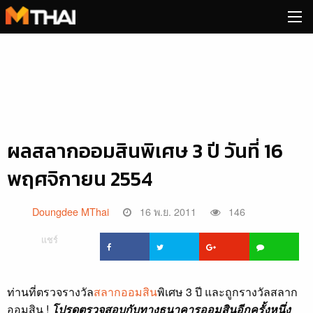
Skip
to
content
ผลสลากออมสินพิเศษ 3 ปี วันที่ 16
พฤศจิกายน 2554
Doungdee MThai
16 พ.ย. 2011
146
แชร์
ท่านที่ตรวจรางวัล
สลากออมสิน
พิเศษ 3 ปี และถูกรางวัลสลาก
ออมสิน !
โปรดตรวจสอบกับทางธนาคารออมสินอีกครั้งหนึ่ง