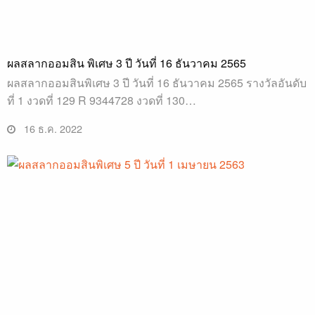
ผลสลากออมสิน พิเศษ 3 ปี วันที่ 16 ธันวาคม 2565
ผลสลากออมสินพิเศษ 3 ปี วันที่ 16 ธันวาคม 2565 รางวัลอันดับ
ที่ 1 งวดที่ 129 R 9344728 งวดที่ 130…
16 ธ.ค. 2022