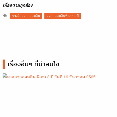
เพื่อความถูกต้อง
รางวัลสลากออมสิน
สลากออมสินพิเศษ 3 ปี
เรื่องอื่นๆ ที่น่าสนใจ