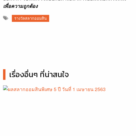
เพื่อความถูกต้อง
รางวัลสลากออมสิน
เรื่องอื่นๆ ที่น่าสนใจ