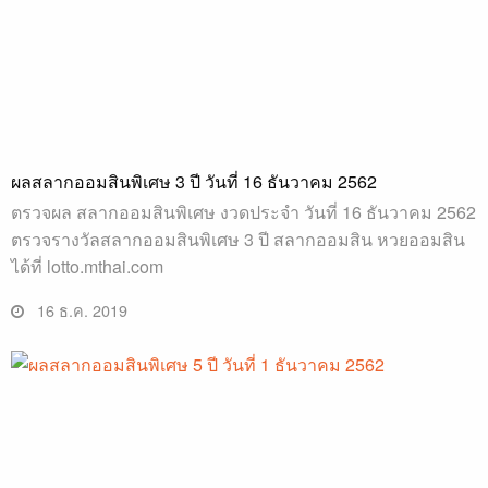
ผลสลากออมสินพิเศษ 3 ปี วันที่ 16 ธันวาคม 2562
ตรวจผล สลากออมสินพิเศษ งวดประจํา วันที่ 16 ธันวาคม 2562
ตรวจรางวัลสลากออมสินพิเศษ 3 ปี สลากออมสิน หวยออมสิน
ได้ที่ lotto.mthai.com
16 ธ.ค. 2019