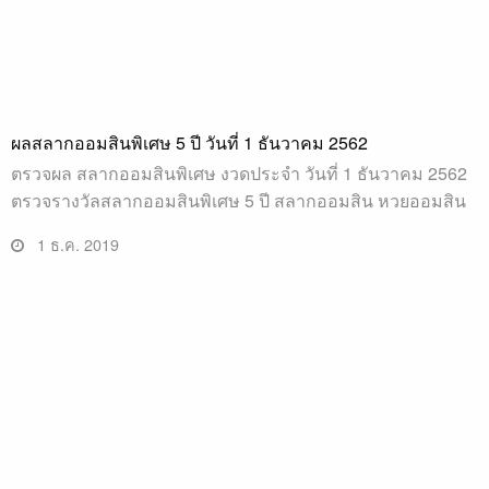
ผลสลากออมสินพิเศษ 5 ปี วันที่ 1 ธันวาคม 2562
ตรวจผล สลากออมสินพิเศษ งวดประจํา วันที่ 1 ธันวาคม 2562
ตรวจรางวัลสลากออมสินพิเศษ 5 ปี สลากออมสิน หวยออมสิน
1 ธ.ค. 2019