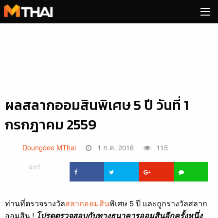
Skip
to
content
ผลสลากออมสินพิเศษ 5 ปี วันที่ 1
กรกฎาคม 2559
Doungdee MThai
1 ก.ค. 2016
115
แชร์
ท่านที่ตรวจรางวัล
สลากออมสิน
พิเศษ 5 ปี และถูกรางวัลสลาก
ออมสิน !
โปรดตรวจสอบกับทางธนาคารออมสินอีกครั้งหนึ่ง