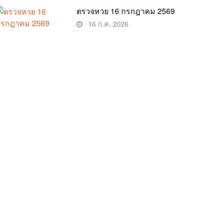
ตรวจหวย 16 กรกฎาคม 2569
16 ก.ค. 2026