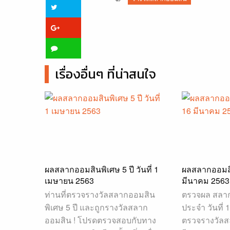
เรื่องอื่นๆ ที่น่าสนใจ
ผลสลากออมสินพิเศษ 5 ปี วันที่ 1
ผลสลากออมสินพ
เมษายน 2563
มีนาคม 2563
ท่านที่ตรวจรางวัลสลากออมสิน
ตรวจผล สลาก
พิเศษ 5 ปี และถูกรางวัลสลาก
ประจํา วันที่
ออมสิน ! โปรดตรวจสอบกับทาง
ตรวจรางวัลส