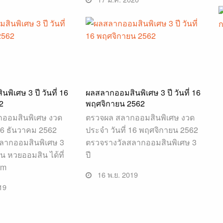
ิเศษ 3 ปี วันที่ 16
ผลสลากออมสินพิเศษ 3 ปี วันที่ 16
2
พฤศจิกายน 2562
ออมสินพิเศษ งวด
ตรวจผล สลากออมสินพิเศษ งวด
 16 ธันวาคม 2562
ประจํา วันที่ 16 พฤศจิกายน 2562
ลากออมสินพิเศษ 3
ตรวจรางวัลสลากออมสินพิเศษ 3
น หวยออมสิน ได้ที่
ปี
om
16 พ.ย. 2019
19