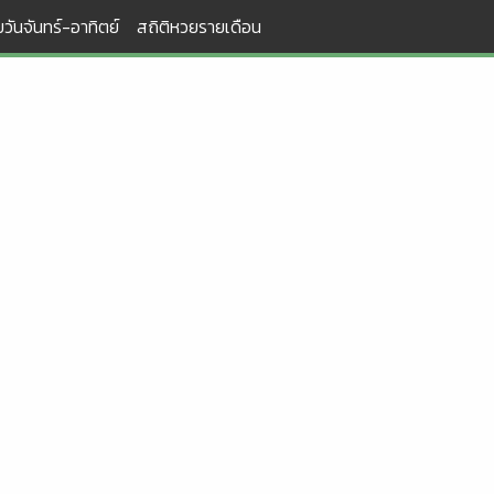
วันจันทร์-อาทิตย์
สถิติหวยรายเดือน