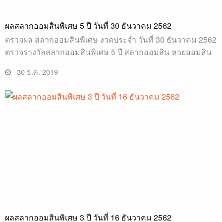
ผลสลากออมสินพิเศษ 5 ปี วันที่ 30 ธันวาคม 2562
ตรวจผล สลากออมสินพิเศษ งวดประจํา วันที่ 30 ธันวาคม 2562
ตรวจรางวัลสลากออมสินพิเศษ 5 ปี สลากออมสิน หวยออมสิน
30 ธ.ค. 2019
ผลสลากออมสินพิเศษ 3 ปี วันที่ 16 ธันวาคม 2562