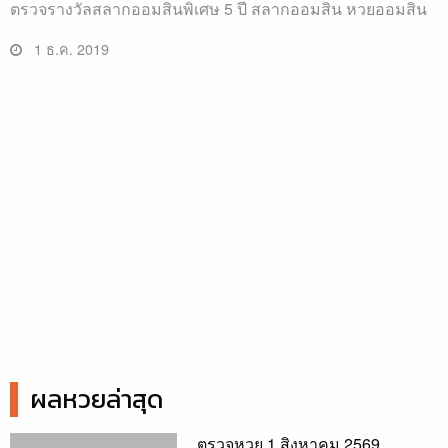
ตรวจรางวัลสลากออมสินพิเศษ 5 ปี สลากออมสิน หวยออมสิน
1 ธ.ค. 2019
ผลหวยล่าสุด
ตรวจหวย 1 สิงหาคม 2569