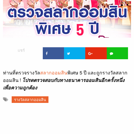
แชร์
ท่านที่ตรวจรางวัล
สลากออมสิน
พิเศษ 5 ปี และถูกรางวัลสลาก
ออมสิน !
โปรดตรวจสอบกับทางธนาคารออมสินอีกครั้งหนึ่ง
เพื่อความถูกต้อง
รางวัลสลากออมสิน