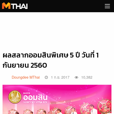
Skip
to
content
ผลสลากออมสินพิเศษ 5 ปี วันที่ 1
กันยายน 2560
Doungdee MThai
1 ก.ย. 2017
10,382