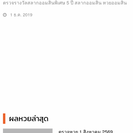
ตรวจรางวัลสลากออมสินพิเศษ 5 ปี สลากออมสิน หวยออมสิน
1 ธ.ค. 2019
ผลหวยล่าสุด
ตรวจหวย 1 สิงหาคม 2569