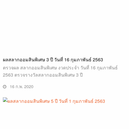
ผลสลากออมสินพิเศษ 3 ปี วันที่ 16 กุมภาพันธ์ 2563
ตรวจผล สลากออมสินพิเศษ งวดประจํา วันที่ 16 กุมภาพันธ์
2563 ตรวจรางวัลสลากออมสินพิเศษ 3 ปี
16 ก.พ. 2020