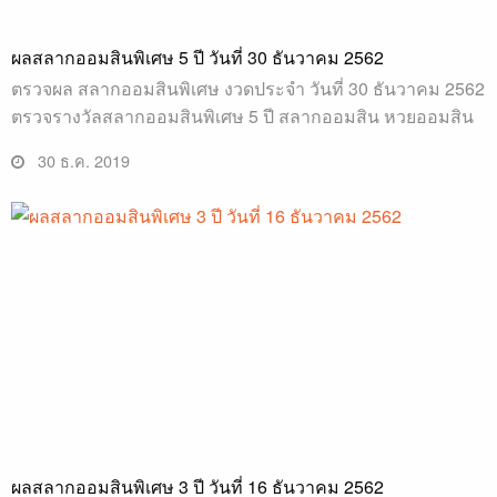
ผลสลากออมสินพิเศษ 5 ปี วันที่ 30 ธันวาคม 2562
ตรวจผล สลากออมสินพิเศษ งวดประจํา วันที่ 30 ธันวาคม 2562
ตรวจรางวัลสลากออมสินพิเศษ 5 ปี สลากออมสิน หวยออมสิน
30 ธ.ค. 2019
ผลสลากออมสินพิเศษ 3 ปี วันที่ 16 ธันวาคม 2562