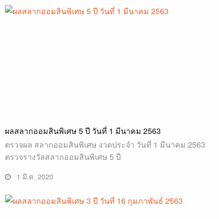
ผลสลากออมสินพิเศษ 5 ปี วันที่ 1 มีนาคม 2563
ตรวจผล สลากออมสินพิเศษ งวดประจํา วันที่ 1 มีนาคม 2563
ตรวจรางวัลสลากออมสินพิเศษ 5 ปี
1 มี.ค. 2020