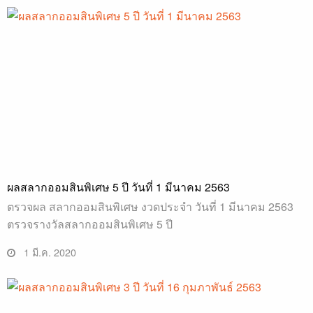
ผลสลากออมสินพิเศษ 5 ปี วันที่ 1 มีนาคม 2563
ตรวจผล สลากออมสินพิเศษ งวดประจํา วันที่ 1 มีนาคม 2563
ตรวจรางวัลสลากออมสินพิเศษ 5 ปี
1 มี.ค. 2020