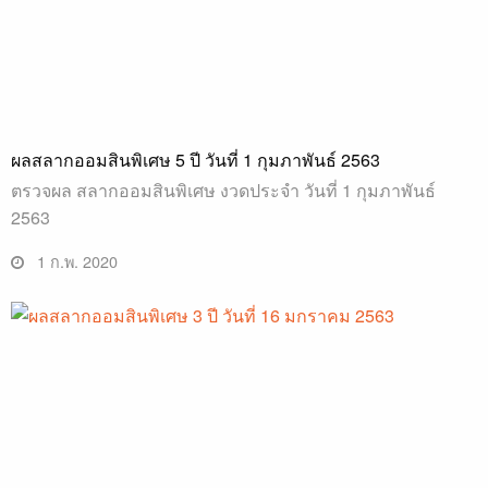
ผลสลากออมสินพิเศษ 5 ปี วันที่ 1 กุมภาพันธ์ 2563
ตรวจผล สลากออมสินพิเศษ งวดประจํา วันที่ 1 กุมภาพันธ์
2563
1 ก.พ. 2020