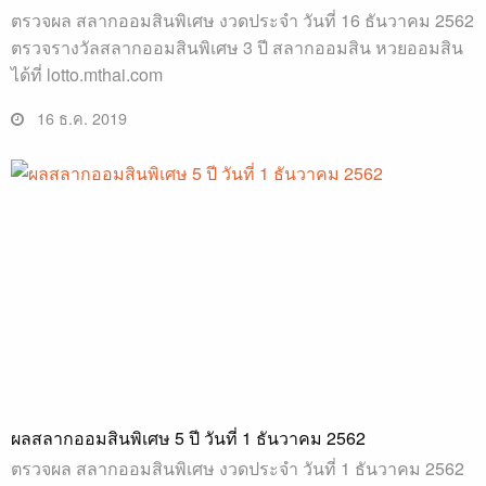
ตรวจผล สลากออมสินพิเศษ งวดประจํา วันที่ 16 ธันวาคม 2562
ตรวจรางวัลสลากออมสินพิเศษ 3 ปี สลากออมสิน หวยออมสิน
ได้ที่ lotto.mthai.com
16 ธ.ค. 2019
ผลสลากออมสินพิเศษ 5 ปี วันที่ 1 ธันวาคม 2562
ตรวจผล สลากออมสินพิเศษ งวดประจํา วันที่ 1 ธันวาคม 2562