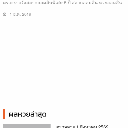
ตรวจรางวัลสลากออมสินพิเศษ 5 ปี สลากออมสิน หวยออมสิน
1 ธ.ค. 2019
ผลหวยล่าสุด
ตรวจหวย 1 สิงหาคม 2569