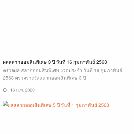
ผลสลากออมสินพิเศษ 3 ปี วันที่ 16 กุมภาพันธ์ 2563
ตรวจผล สลากออมสินพิเศษ งวดประจํา วันที่ 16 กุมภาพันธ์
2563 ตรวจรางวัลสลากออมสินพิเศษ 3 ปี
16 ก.พ. 2020