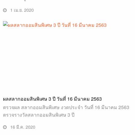
1 เม.ย. 2020
ผลสลากออมสินพิเศษ 3 ปี วันที่ 16 มีนาคม 2563
ตรวจผล สลากออมสินพิเศษ งวดประจํา วันที่ 16 มีนาคม 2563
ตรวจรางวัลสลากออมสินพิเศษ 3 ปี
16 มี.ค. 2020