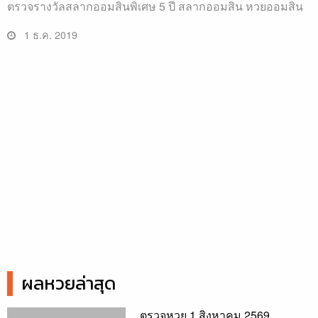
ตรวจรางวัลสลากออมสินพิเศษ 5 ปี สลากออมสิน หวยออมสิน
1 ธ.ค. 2019
ผลหวยล่าสุด
ตรวจหวย 1 สิงหาคม 2569