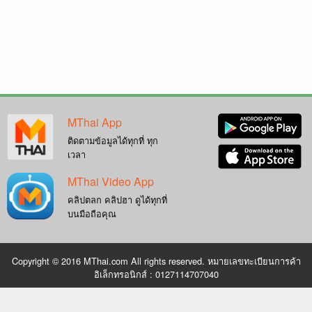
MThai App
ติดตามข้อมูลได้ทุกที่ ทุก
เวลา
MThai Video App
คลิปตลก คลิปฮา ดูได้ทุกที่
บนมือถือคุณ
Copyright © 2016 MThai.com All rights reserved. หมายเลขทะเบียนการค้า
อิเล็กทรอนิกส์ : 0127114707040