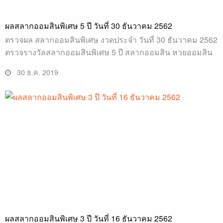
ผลสลากออมสินพิเศษ 5 ปี วันที่ 30 ธันวาคม 2562
ตรวจผล สลากออมสินพิเศษ งวดประจํา วันที่ 30 ธันวาคม 2562
ตรวจรางวัลสลากออมสินพิเศษ 5 ปี สลากออมสิน หวยออมสิน
30 ธ.ค. 2019
ผลสลากออมสินพิเศษ 3 ปี วันที่ 16 ธันวาคม 2562