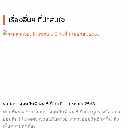
เรื่องอื่นๆ ที่น่าสนใจ
ผลสลากออมสินพิเศษ 5 ปี วันที่ 1 เมษายน 2563
ท่านที่ตรวจรางวัลสลากออมสินพิเศษ 5 ปี และถูกรางวัลสลาก
ออมสิน ! โปรดตรวจสอบกับทางธนาคารออมสินอีกครั้งหนึ่ง
เพื่อความถูกต้อง