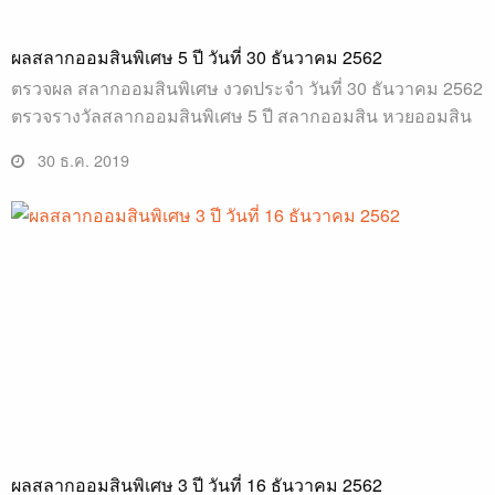
ผลสลากออมสินพิเศษ 5 ปี วันที่ 30 ธันวาคม 2562
ตรวจผล สลากออมสินพิเศษ งวดประจํา วันที่ 30 ธันวาคม 2562
ตรวจรางวัลสลากออมสินพิเศษ 5 ปี สลากออมสิน หวยออมสิน
30 ธ.ค. 2019
ผลสลากออมสินพิเศษ 3 ปี วันที่ 16 ธันวาคม 2562