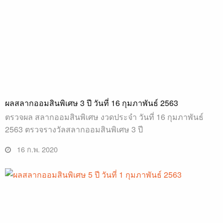
ผลสลากออมสินพิเศษ 3 ปี วันที่ 16 กุมภาพันธ์ 2563
ตรวจผล สลากออมสินพิเศษ งวดประจํา วันที่ 16 กุมภาพันธ์
2563 ตรวจรางวัลสลากออมสินพิเศษ 3 ปี
16 ก.พ. 2020