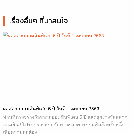
เรื่องอื่นๆ ที่น่าสนใจ
ผลสลากออมสินพิเศษ 5 ปี วันที่ 1 เมษายน 2563
ท่านที่ตรวจรางวัลสลากออมสินพิเศษ 5 ปี และถูกรางวัลสลาก
ออมสิน ! โปรดตรวจสอบกับทางธนาคารออมสินอีกครั้งหนึ่ง
เพื่อความถูกต้อง