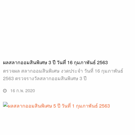
ผลสลากออมสินพิเศษ 3 ปี วันที่ 16 กุมภาพันธ์ 2563
ตรวจผล สลากออมสินพิเศษ งวดประจํา วันที่ 16 กุมภาพันธ์
2563 ตรวจรางวัลสลากออมสินพิเศษ 3 ปี
16 ก.พ. 2020