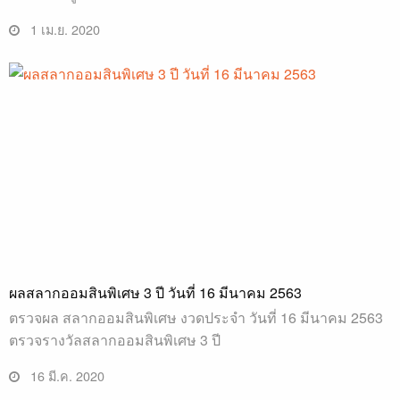
1 เม.ย. 2020
ผลสลากออมสินพิเศษ 3 ปี วันที่ 16 มีนาคม 2563
ตรวจผล สลากออมสินพิเศษ งวดประจํา วันที่ 16 มีนาคม 2563
ตรวจรางวัลสลากออมสินพิเศษ 3 ปี
16 มี.ค. 2020