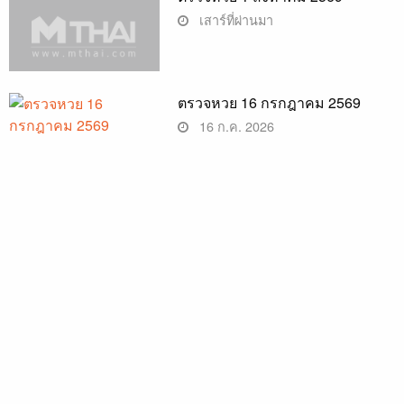
เสาร์ที่ผ่านมา
ตรวจหวย 16 กรกฎาคม 2569
16 ก.ค. 2026