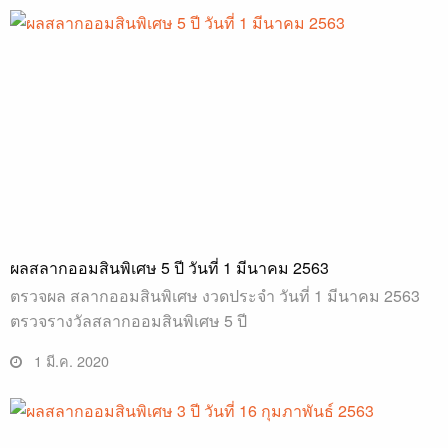
ผลสลากออมสินพิเศษ 5 ปี วันที่ 1 มีนาคม 2563
ตรวจผล สลากออมสินพิเศษ งวดประจํา วันที่ 1 มีนาคม 2563
ตรวจรางวัลสลากออมสินพิเศษ 5 ปี
1 มี.ค. 2020