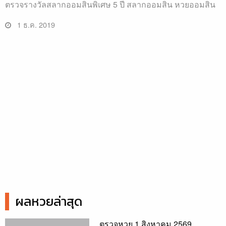
ตรวจรางวัลสลากออมสินพิเศษ 5 ปี สลากออมสิน หวยออมสิน
1 ธ.ค. 2019
ผลหวยล่าสุด
ตรวจหวย 1 สิงหาคม 2569