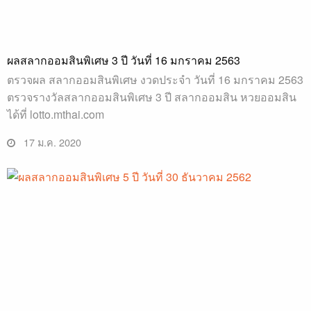
ผลสลากออมสินพิเศษ 3 ปี วันที่ 16 มกราคม 2563
ตรวจผล สลากออมสินพิเศษ งวดประจํา วันที่ 16 มกราคม 2563
ตรวจรางวัลสลากออมสินพิเศษ 3 ปี สลากออมสิน หวยออมสิน
ได้ที่ lotto.mthai.com
17 ม.ค. 2020