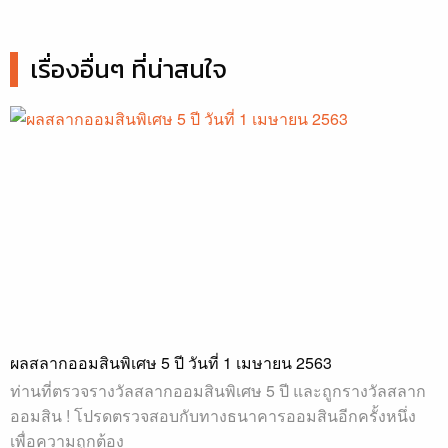
เรื่องอื่นๆ ที่น่าสนใจ
ผลสลากออมสินพิเศษ 5 ปี วันที่ 1 เมษายน 2563
ท่านที่ตรวจรางวัลสลากออมสินพิเศษ 5 ปี และถูกรางวัลสลาก
ออมสิน ! โปรดตรวจสอบกับทางธนาคารออมสินอีกครั้งหนึ่ง
เพื่อความถูกต้อง