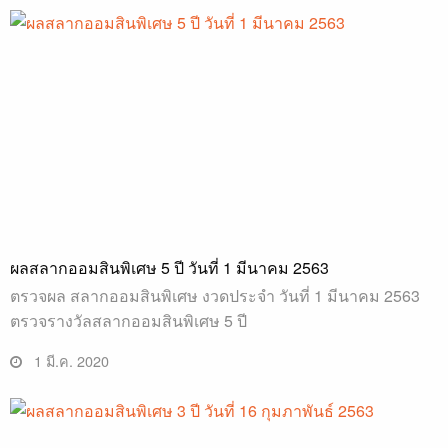
ผลสลากออมสินพิเศษ 5 ปี วันที่ 1 มีนาคม 2563
ตรวจผล สลากออมสินพิเศษ งวดประจํา วันที่ 1 มีนาคม 2563
ตรวจรางวัลสลากออมสินพิเศษ 5 ปี
1 มี.ค. 2020