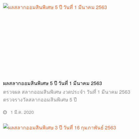
ผลสลากออมสินพิเศษ 5 ปี วันที่ 1 มีนาคม 2563
ตรวจผล สลากออมสินพิเศษ งวดประจํา วันที่ 1 มีนาคม 2563
ตรวจรางวัลสลากออมสินพิเศษ 5 ปี
1 มี.ค. 2020