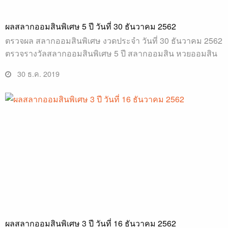
ผลสลากออมสินพิเศษ 5 ปี วันที่ 30 ธันวาคม 2562
ตรวจผล สลากออมสินพิเศษ งวดประจํา วันที่ 30 ธันวาคม 2562
ตรวจรางวัลสลากออมสินพิเศษ 5 ปี สลากออมสิน หวยออมสิน
30 ธ.ค. 2019
ผลสลากออมสินพิเศษ 3 ปี วันที่ 16 ธันวาคม 2562