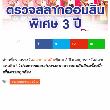
แชร์
ท่านที่ตรวจรางวัล
สลากออมสิน
พิเศษ 3 ปี และถูกรางวัลสลาก
ออมสิน !
โปรดตรวจสอบกับทางธนาคารออมสินอีกครั้งหนึ่ง
เพื่อความถูกต้อง
รางวัลสลากออมสิน