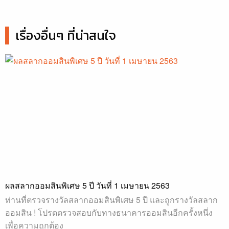
เรื่องอื่นๆ ที่น่าสนใจ
ผลสลากออมสินพิเศษ 5 ปี วันที่ 1 เมษายน 2563
ท่านที่ตรวจรางวัลสลากออมสินพิเศษ 5 ปี และถูกรางวัลสลาก
ออมสิน ! โปรดตรวจสอบกับทางธนาคารออมสินอีกครั้งหนึ่ง
เพื่อความถูกต้อง