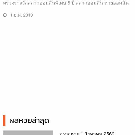
ตรวจรางวัลสลากออมสินพิเศษ 5 ปี สลากออมสิน หวยออมสิน
1 ธ.ค. 2019
ผลหวยล่าสุด
ตรวจหวย 1 สิงหาคม 2569