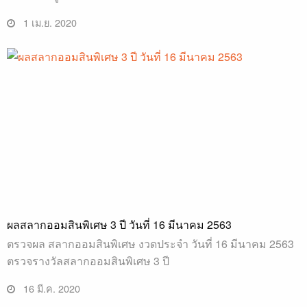
1 เม.ย. 2020
ผลสลากออมสินพิเศษ 3 ปี วันที่ 16 มีนาคม 2563
ตรวจผล สลากออมสินพิเศษ งวดประจํา วันที่ 16 มีนาคม 2563
ตรวจรางวัลสลากออมสินพิเศษ 3 ปี
16 มี.ค. 2020