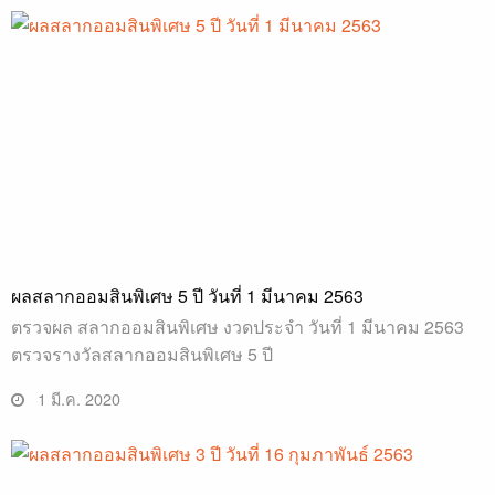
ผลสลากออมสินพิเศษ 5 ปี วันที่ 1 มีนาคม 2563
ตรวจผล สลากออมสินพิเศษ งวดประจํา วันที่ 1 มีนาคม 2563
ตรวจรางวัลสลากออมสินพิเศษ 5 ปี
1 มี.ค. 2020