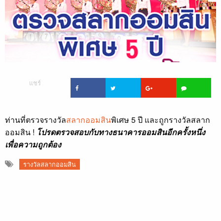
แชร์
ท่านที่ตรวจรางวัล
สลากออมสิน
พิเศษ 5 ปี และถูกรางวัลสลาก
ออมสิน !
โปรดตรวจสอบกับทางธนาคารออมสินอีกครั้งหนึ่ง
เพื่อความถูกต้อง
รางวัลสลากออมสิน