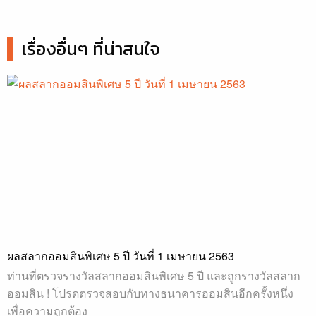
เรื่องอื่นๆ ที่น่าสนใจ
ผลสลากออมสินพิเศษ 5 ปี วันที่ 1 เมษายน 2563
ท่านที่ตรวจรางวัลสลากออมสินพิเศษ 5 ปี และถูกรางวัลสลาก
ออมสิน ! โปรดตรวจสอบกับทางธนาคารออมสินอีกครั้งหนึ่ง
เพื่อความถูกต้อง