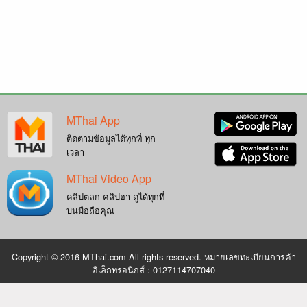
MThai App
ติดตามข้อมูลได้ทุกที่ ทุก
เวลา
MThai Video App
คลิปตลก คลิปฮา ดูได้ทุกที่
บนมือถือคุณ
Copyright © 2016 MThai.com All rights reserved. หมายเลขทะเบียนการค้า
อิเล็กทรอนิกส์ : 0127114707040