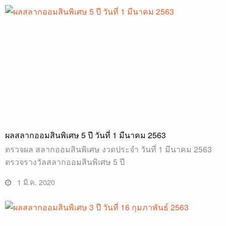
ผลสลากออมสินพิเศษ 5 ปี วันที่ 1 มีนาคม 2563
ตรวจผล สลากออมสินพิเศษ งวดประจํา วันที่ 1 มีนาคม 2563
ตรวจรางวัลสลากออมสินพิเศษ 5 ปี
1 มี.ค. 2020