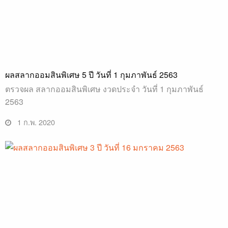
ผลสลากออมสินพิเศษ 5 ปี วันที่ 1 กุมภาพันธ์ 2563
ตรวจผล สลากออมสินพิเศษ งวดประจํา วันที่ 1 กุมภาพันธ์
2563
1 ก.พ. 2020