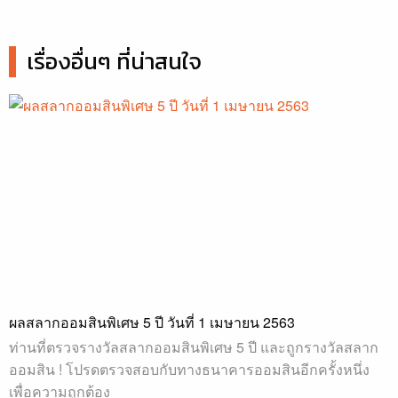
เรื่องอื่นๆ ที่น่าสนใจ
ผลสลากออมสินพิเศษ 5 ปี วันที่ 1 เมษายน 2563
ท่านที่ตรวจรางวัลสลากออมสินพิเศษ 5 ปี และถูกรางวัลสลาก
ออมสิน ! โปรดตรวจสอบกับทางธนาคารออมสินอีกครั้งหนึ่ง
เพื่อความถูกต้อง