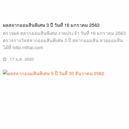
ผลสลากออมสินพิเศษ 3 ปี วันที่ 16 มกราคม 2563
ตรวจผล สลากออมสินพิเศษ งวดประจํา วันที่ 16 มกราคม 2563
ตรวจรางวัลสลากออมสินพิเศษ 3 ปี สลากออมสิน หวยออมสิน
ได้ที่ lotto.mthai.com
17 ม.ค. 2020