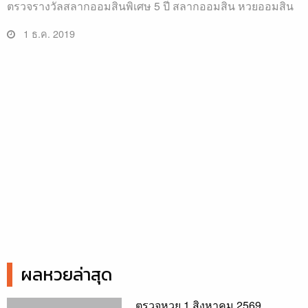
ตรวจรางวัลสลากออมสินพิเศษ 5 ปี สลากออมสิน หวยออมสิน
1 ธ.ค. 2019
ผลหวยล่าสุด
ตรวจหวย 1 สิงหาคม 2569