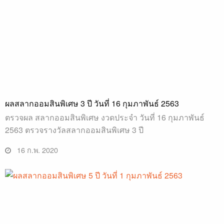
ผลสลากออมสินพิเศษ 3 ปี วันที่ 16 กุมภาพันธ์ 2563
ตรวจผล สลากออมสินพิเศษ งวดประจํา วันที่ 16 กุมภาพันธ์
2563 ตรวจรางวัลสลากออมสินพิเศษ 3 ปี
16 ก.พ. 2020