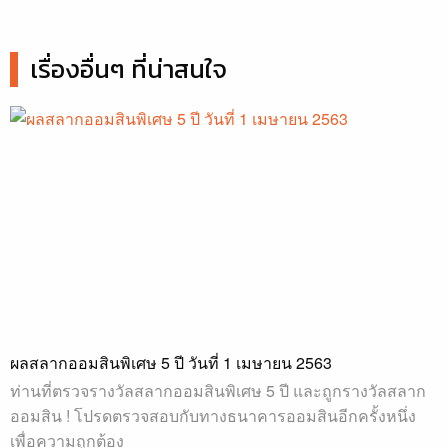
เรื่องอื่นๆ ที่น่าสนใจ
ผลสลากออมสินพิเศษ 5 ปี วันที่ 1 เมษายน 2563
ท่านที่ตรวจรางวัลสลากออมสินพิเศษ 5 ปี และถูกรางวัลสลาก
ออมสิน ! โปรดตรวจสอบกับทางธนาคารออมสินอีกครั้งหนึ่ง
เพื่อความถูกต้อง