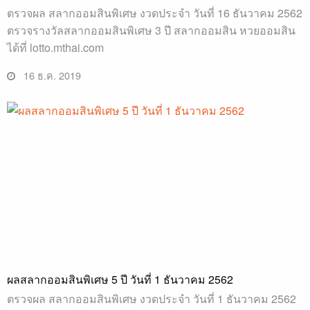
ตรวจผล สลากออมสินพิเศษ งวดประจํา วันที่ 16 ธันวาคม 2562
ตรวจรางวัลสลากออมสินพิเศษ 3 ปี สลากออมสิน หวยออมสิน
ได้ที่ lotto.mthai.com
16 ธ.ค. 2019
ผลสลากออมสินพิเศษ 5 ปี วันที่ 1 ธันวาคม 2562
ตรวจผล สลากออมสินพิเศษ งวดประจํา วันที่ 1 ธันวาคม 2562