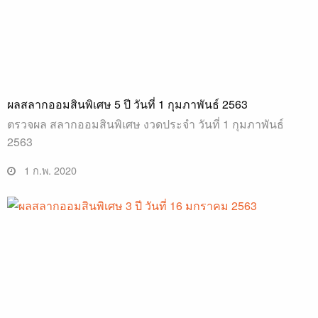
ผลสลากออมสินพิเศษ 5 ปี วันที่ 1 กุมภาพันธ์ 2563
ตรวจผล สลากออมสินพิเศษ งวดประจํา วันที่ 1 กุมภาพันธ์
2563
1 ก.พ. 2020