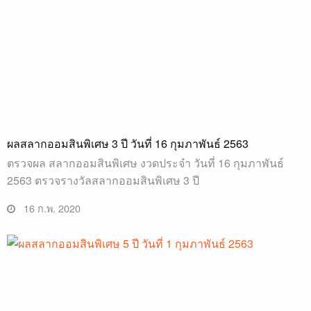
ผลสลากออมสินพิเศษ 3 ปี วันที่ 16 กุมภาพันธ์ 2563
ตรวจผล สลากออมสินพิเศษ งวดประจํา วันที่ 16 กุมภาพันธ์
2563 ตรวจรางวัลสลากออมสินพิเศษ 3 ปี
16 ก.พ. 2020