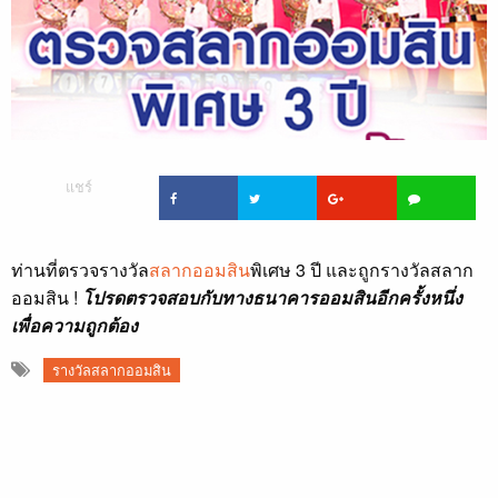
แชร์
ท่านที่ตรวจรางวัล
สลากออมสิน
พิเศษ 3 ปี และถูกรางวัลสลาก
ออมสิน !
โปรดตรวจสอบกับทางธนาคารออมสินอีกครั้งหนึ่ง
เพื่อความถูกต้อง
รางวัลสลากออมสิน