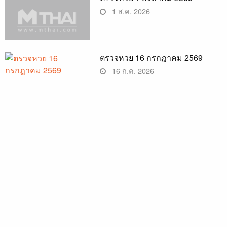
1 ส.ค. 2026
ตรวจหวย 16 กรกฎาคม 2569
16 ก.ค. 2026